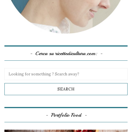
Cerca su ricettedicultura.com:
Portfolio Food