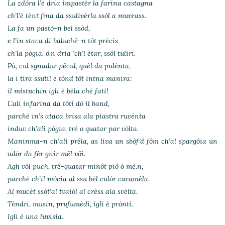
La zdóra l’è dria impastèr la farina castagna
ch’l’è tènt fina da ssulivèrla ssól a muvrass.
La fa un pastò-n bel ssòd,
e l’in staca di baluchê-n tôt prècis
ch’la pògia, ô.n dria ‘ch’l ètar, ssôl tuliri.
Pù, cul sgnadur pêcul, quèl da pulénta,
la i tira ssutil e tónd tôt intna manira:
il mistuchin igli è bèla chè fati!
L’ali infarina da tôti dó il band,
parchè in’s ataca brisa ala piastra ruvénta
induv ch’ali pògia, tré o quatar par vòlta.
Maninma-n ch’ali prêla, as liva un sbôf’d fôm ch’al spargôia un
udór da fèr gnir mêl vôi.
Agh vòl puch, trê-quatar minôt piô ò mè.n,
parchè ch’il môcia al ssu bèl culór caramèla.
Al mucèt ssòt’al tvaiòl al crèss ala svèlta.
Tèndri, musin, prufumèdi, igli è prónti.
Igli è una luvisia.