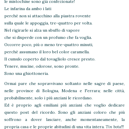
le mistochine sono già confezionate!
Le infarina da ambo i lati
perché non si attacchino alla piastra rovente
sulla quale le appoggia, tre-quattro per volta.
Nel rigirarle si alza un sbuffo di vapore
che si disperde con un profumo che fa voglia.
Occorre poco, più o meno tre-quattro minuti,
perchè assumano il loro bel color caramella.
Il cumulo coperto dal tovagliolo cresce presto.
Tenere, mucine, odorose, sono pronte.
Sono una ghiottoneria.
Ormai pare che sopravvivano soltanto nelle sagre di paese,
nelle province di Bologna, Modena e Ferrara; nelle città,
probabilmente, solo i più anziani le ricordano.
Ed è proprio agli emiliani più anziani che voglio dedicare
questo post del ricordo. Sono gli anziani coloro che più
soffrono a dover lasciare, anche momentaneamente, la
propria casa e le proprie abitudini di una vita intera.
Tin bota
!!!