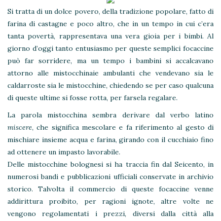
Si tratta di un dolce povero, della tradizione popolare, fatto di
farina di castagne e poco altro, che in un tempo in cui c’era
tanta povertà, rappresentava una vera gioia per i bimbi. Al
giorno d’oggi tanto entusiasmo per queste semplici focaccine
può far sorridere, ma un tempo i bambini si accalcavano
attorno alle mistocchinaie ambulanti che vendevano sia le
caldarroste sia le mistocchine, chiedendo se per caso qualcuna
di queste ultime si fosse rotta, per farsela regalare.
La parola mistocchina sembra derivare dal verbo latino
miscere
, che significa mescolare e fa riferimento al gesto di
mischiare insieme acqua e farina, girando con il cucchiaio fino
ad ottenere un impasto lavorabile.
Delle mistocchine bolognesi si ha traccia fin dal Seicento, in
numerosi bandi e pubblicazioni ufficiali conservate in archivio
storico. Talvolta il commercio di queste focaccine venne
addirittura proibito, per ragioni ignote, altre volte ne
vengono regolamentati i prezzi, diversi dalla città alla