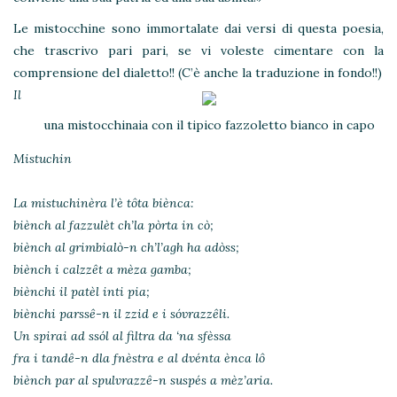
Le mistocchine sono immortalate dai versi di questa poesia,
che trascrivo pari pari, se vi voleste cimentare con la
comprensione del dialetto!! (C’è anche la traduzione in fondo!!)
Il
una mistocchinaia con il tipico fazzoletto bianco in capo
Mistuchin
La mistuchinèra l’è tôta biènca:
biènch al fazzulèt ch’la pòrta in cò;
biènch al grimbialò-n ch’l’agh ha adòss;
biènch i calzzêt a mèza gamba;
biènchi il patèl inti pia;
biènchi parssê-n il zzid e i sóvrazzêli.
Un spirai ad ssól al filtra da ‘na sfèssa
fra i tandê-n dla fnèstra e al dvénta ènca lô
biènch par al spulvrazzê-n suspés a mèz’aria.