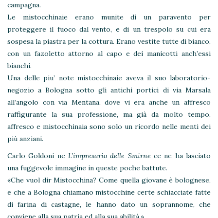
campagna.
Le mistocchinaie erano munite di un paravento per
proteggere il fuoco dal vento, e di un trespolo su cui era
sospesa la piastra per la cottura. Erano vestite tutte di bianco,
con un fazoletto attorno al capo e dei manicotti anch’essi
bianchi.
Una delle piu’ note mistocchinaie aveva il suo laboratorio-
negozio a Bologna sotto gli antichi portici di via Marsala
all’angolo con via Mentana, dove vi era anche un affresco
raffigurante la sua professione, ma già da molto tempo,
affresco e mistocchinaia sono solo un ricordo nelle menti dei
più anziani.
Carlo Goldoni ne
L’impresario delle Smirne
ce ne ha lasciato
una fuggevole immagine in queste poche battute.
«Che vuol dir Mistocchina? Come quella giovane è bolognese,
e che a Bologna chiamano mistocchine certe schiacciate fatte
di farina di castagne, le hanno dato un soprannome, che
conviene alla sua patria ed alla sua abilità.»