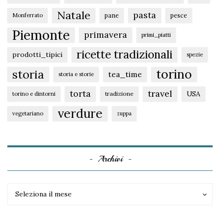
Natale
pasta
pane
pesce
Monferrato
Piemonte
primavera
primi_piatti
ricette tradizionali
prodotti_tipici
spezie
torino
storia
tea_time
storia e storie
torta
travel
USA
tradizione
torino e dintorni
verdure
vegetariano
zuppa
Archivi
Archivi
Archivi
Seleziona il mese