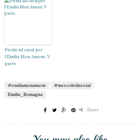
Pìcula ad caval per
l’Emilia Mon Amour, V
parte
#emiliamonamour
#mercoledisocial
Emilia_Romagna
Share
You may also like