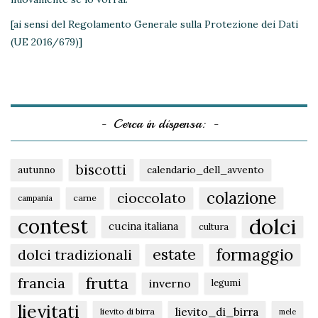
[ai sensi del Regolamento Generale sulla Protezione dei Dati
(UE 2016/679)]
Cerca in dispensa:
biscotti
autunno
calendario_dell_avvento
colazione
cioccolato
carne
campania
dolci
contest
cucina italiana
cultura
formaggio
estate
dolci tradizionali
frutta
francia
inverno
legumi
lievitati
lievito_di_birra
lievito di birra
mele