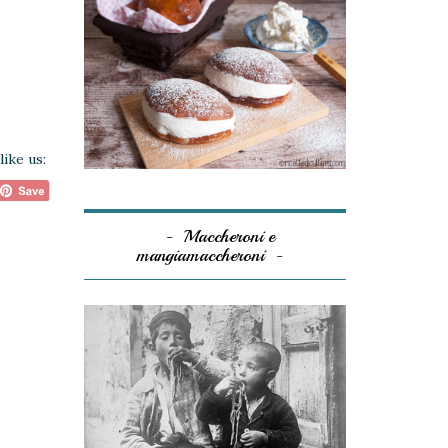
like us:
Maccheroni e
mangiamaccheroni