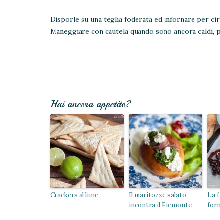
Disporle su una teglia foderata ed infornare per circ
Maneggiare con cautela quando sono ancora caldi, p
Hai ancora appetito?
Crackers al lime
Il maritozzo salato
La f
incontra il Piemonte
for