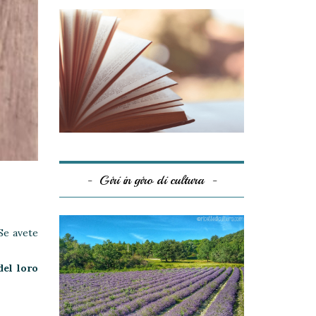
Giri in giro di cultura
 Se avete
del loro