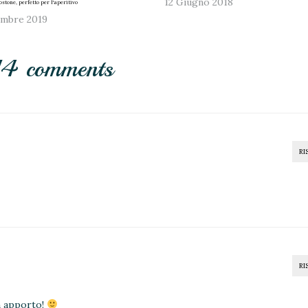
12 Giugno 2018
ostone, perfetto per l'aperitivo
embre 2019
14 comments
RI
RI
on apporto!