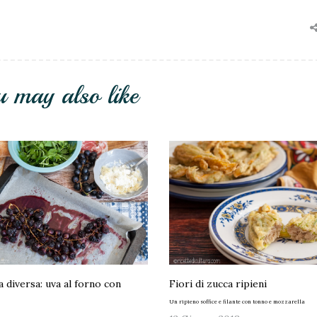
u may also like
a diversa: uva al forno con
Fiori di zucca ripieni
Un ripieno soffice e filante con tonno e mozzarella