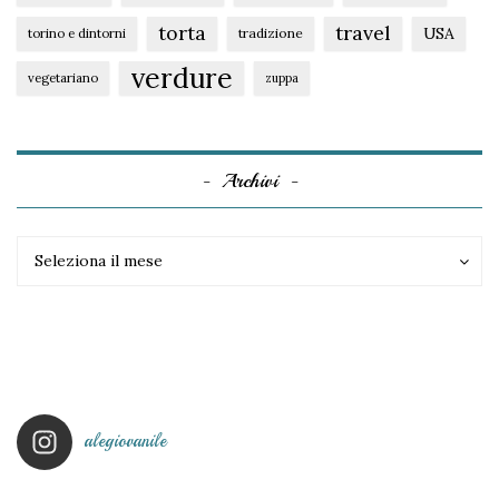
torta
travel
USA
tradizione
torino e dintorni
verdure
vegetariano
zuppa
Archivi
Archivi
Archivi
Seleziona il mese
alegiovanile