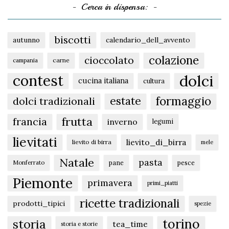
Cerca in dispensa:
biscotti
autunno
calendario_dell_avvento
colazione
cioccolato
carne
campania
dolci
contest
cucina italiana
cultura
formaggio
estate
dolci tradizionali
frutta
francia
inverno
legumi
lievitati
lievito_di_birra
lievito di birra
mele
Natale
pasta
pane
pesce
Monferrato
Piemonte
primavera
primi_piatti
ricette tradizionali
prodotti_tipici
spezie
torino
storia
tea_time
storia e storie