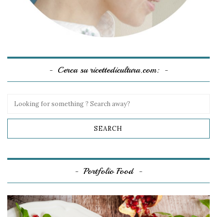
Cerca su ricettedicultura.com:
Portfolio Food