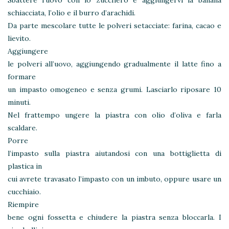
Sbattere l’uovo con lo zucchero e aggiungervi la banana
schiacciata, l’olio e il burro d’arachidi.
Da parte mescolare tutte le polveri setacciate: farina, cacao e
lievito.
Aggiungere
le polveri all’uovo, aggiungendo gradualmente il latte fino a
formare
un impasto omogeneo e senza grumi. Lasciarlo riposare 10
minuti.
Nel frattempo ungere la piastra con olio d’oliva e farla
scaldare.
Porre
l’impasto sulla piastra aiutandosi con una bottiglietta di
plastica in
cui avrete travasato l’impasto con un imbuto, oppure usare un
cucchiaio.
Riempire
bene ogni fossetta e chiudere la piastra senza bloccarla. I