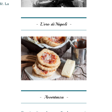
fé. La
L’oro di Napoli
Avvertenza