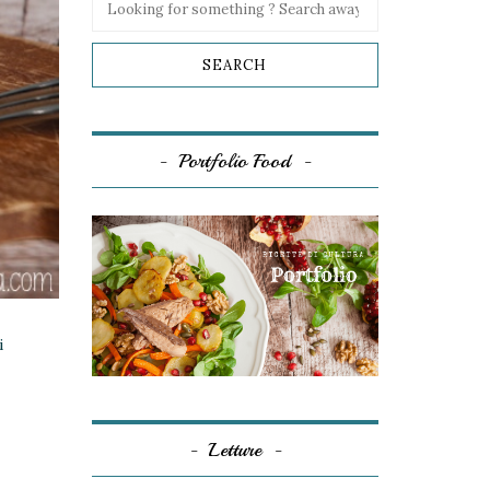
Portfolio Food
i
Letture