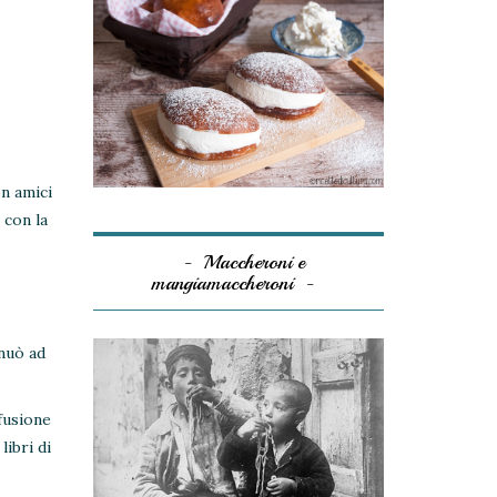
on amici
 con la
Maccheroni e
mangiamaccheroni
inuò ad
ffusione
libri di