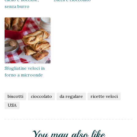
senza burro
Sfogliatine veloci in
forno a microonde
biscotti
cioccolato
da regalare
ricette veloci
USA
You may also like