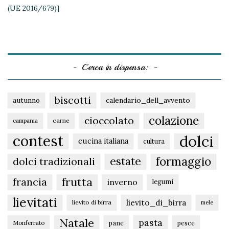
(UE 2016/679)]
Cerca in dispensa:
biscotti
autunno
calendario_dell_avvento
colazione
cioccolato
carne
campania
dolci
contest
cucina italiana
cultura
formaggio
estate
dolci tradizionali
frutta
francia
inverno
legumi
lievitati
lievito_di_birra
lievito di birra
mele
Natale
pasta
pane
pesce
Monferrato