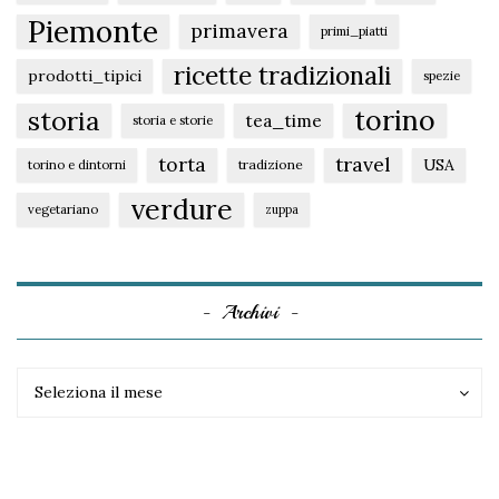
Piemonte
primavera
primi_piatti
ricette tradizionali
prodotti_tipici
spezie
torino
storia
tea_time
storia e storie
torta
travel
USA
tradizione
torino e dintorni
verdure
vegetariano
zuppa
Archivi
Archivi
Archivi
Seleziona il mese