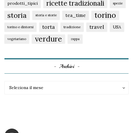
ricette tradizionali
prodotti_tipici
spezie
torino
storia
tea_time
storia e storie
torta
travel
USA
tradizione
torino e dintorni
verdure
vegetariano
zuppa
Archivi
Archivi
Archivi
Seleziona il mese