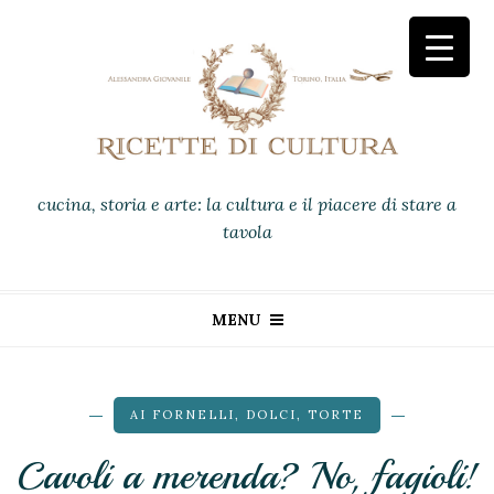
cucina, storia e arte: la cultura e il piacere di stare a
tavola
MENU
AI FORNELLI
,
DOLCI
,
TORTE
Cavoli a merenda? No, fagioli!