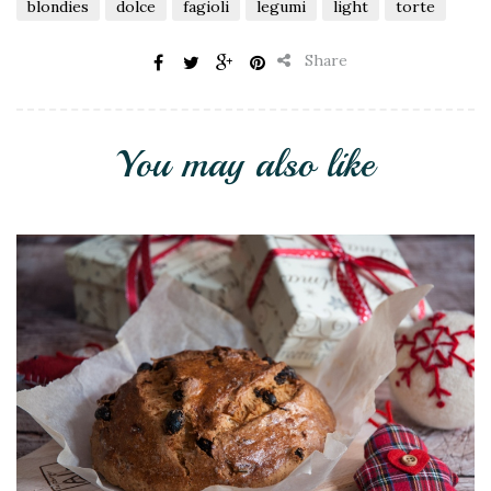
blondies
dolce
fagioli
legumi
light
torte
Share
You may also like