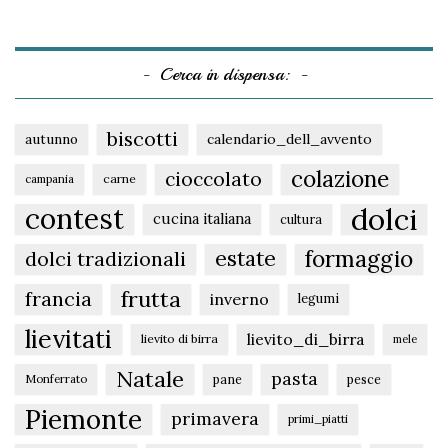
Cerca in dispensa:
biscotti
autunno
calendario_dell_avvento
colazione
cioccolato
carne
campania
dolci
contest
cucina italiana
cultura
formaggio
estate
dolci tradizionali
frutta
francia
inverno
legumi
lievitati
lievito_di_birra
lievito di birra
mele
Natale
pasta
pane
pesce
Monferrato
Piemonte
primavera
primi_piatti