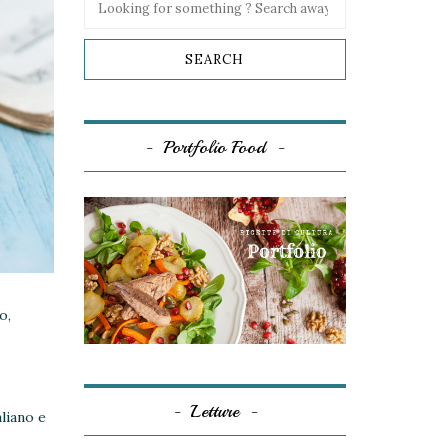
Portfolio Food
o,
Letture
liano e