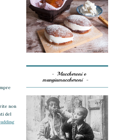
Maccheroni e
mangiamaccheroni
sempre
rite non
ti del
pudding