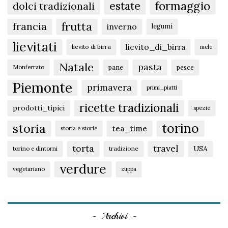
formaggio
estate
dolci tradizionali
frutta
francia
inverno
legumi
lievitati
lievito_di_birra
lievito di birra
mele
Natale
pasta
pane
pesce
Monferrato
Piemonte
primavera
primi_piatti
ricette tradizionali
prodotti_tipici
spezie
torino
storia
tea_time
storia e storie
torta
travel
USA
tradizione
torino e dintorni
verdure
vegetariano
zuppa
Archivi