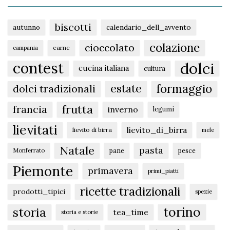
biscotti
autunno
calendario_dell_avvento
colazione
cioccolato
carne
campania
dolci
contest
cucina italiana
cultura
formaggio
estate
dolci tradizionali
frutta
francia
inverno
legumi
lievitati
lievito_di_birra
lievito di birra
mele
Natale
pasta
pane
pesce
Monferrato
Piemonte
primavera
primi_piatti
ricette tradizionali
prodotti_tipici
spezie
torino
storia
tea_time
storia e storie