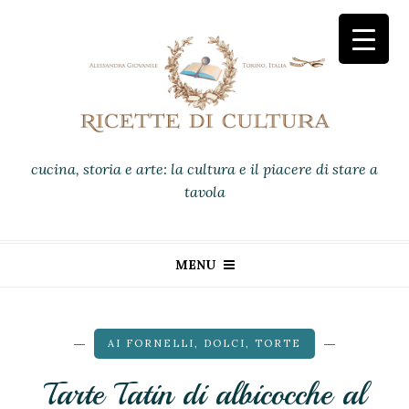
cucina, storia e arte: la cultura e il piacere di stare a
tavola
MENU
AI FORNELLI
,
DOLCI
,
TORTE
Tarte Tatin di albicocche al