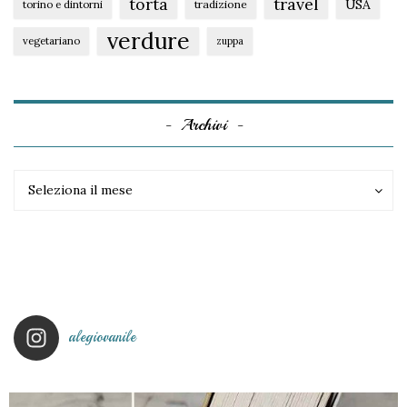
torta
travel
USA
tradizione
torino e dintorni
verdure
vegetariano
zuppa
Archivi
Archivi
Archivi
Seleziona il mese
alegiovanile