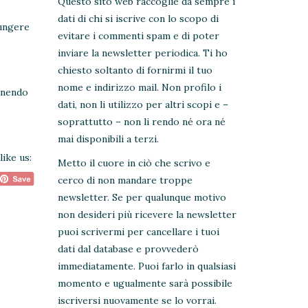
Questo sito web raccoglie da sempre i
dati di chi si iscrive con lo scopo di
iungere
evitare i commenti spam e di poter
inviare la newsletter periodica. Ti ho
chiesto soltanto di fornirmi il tuo
nome e indirizzo mail. Non profilo i
tenendo
dati, non li utilizzo per altri scopi e –
soprattutto – non li rendo né ora né
mai disponibili a terzi.
like us:
Metto il cuore in ciò che scrivo e
cerco di non mandare troppe
newsletter. Se per qualunque motivo
non desideri più ricevere la newsletter
puoi scrivermi per cancellare i tuoi
dati dal database e provvederò
immediatamente. Puoi farlo in qualsiasi
momento e ugualmente sarà possibile
iscriversi nuovamente se lo vorrai.