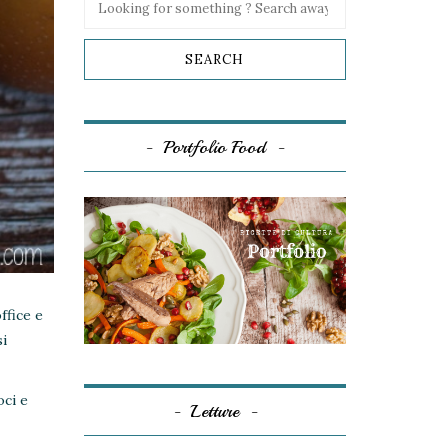
Portfolio Food
ffice e
si
oci e
Letture