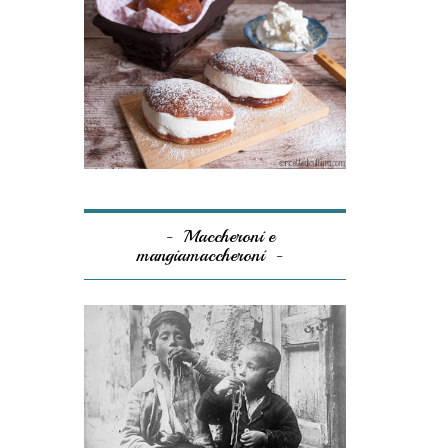
Maccheroni e
mangiamaccheroni