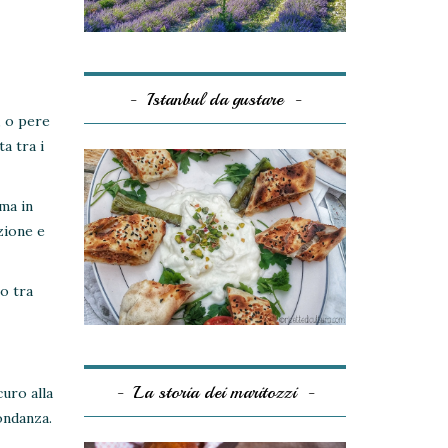
Istanbul da gustare
, o pere
a tra i
 ma in
zione e
o tra
La storia dei maritozzi
curo alla
ondanza.