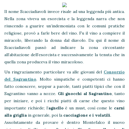
Il nome Scacciadiavoli invece risale ad una leggenda più antica.
Nella zona viveva un esorcista e la leggenda narra che non
riuscendo a guarire un’indemoniata con le comuni pratiche
religiose, provò a farle bere del vino. Fu il vino a compiere il
miracolo, liberando la donna dal diavolo. Da qui il nome di
Scacciadiavoli passò ad indicare la zona circostante
all’abitazione dell’esorcista e successivamente la tenuta che in
quella zona produceva il vino miracoloso.
Un ringraziamento particolare va alle giovani del
Consorzio
del Sagrantino
. Molto simpatiche e competenti ci hanno
fatto conoscere, seppur a parole, tanti piatti tipici che con il
Sagrantino vanno a nozze.
Gli gnocchi al Sagrantino
, tanto
per iniziare, e poi i ricchi piatti di carne che questo vino
importante richiede; l’
agnello
è un must, così come le
carni
alla griglia
in generale, poi la
cacciagione e i volatili
.
Assolutamente da provare è dentro Montefalco il nuovo