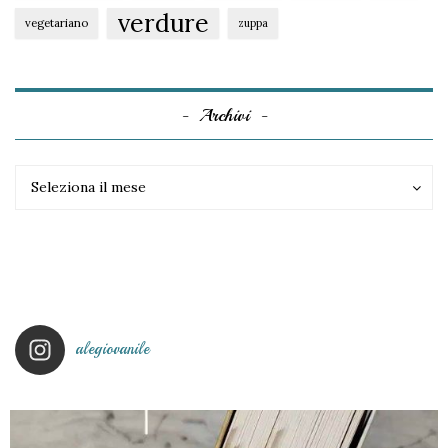
verdure
vegetariano
zuppa
Archivi
Archivi
Archivi
Seleziona il mese
alegiovanile