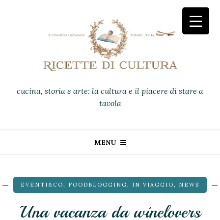
cucina, storia e arte: la cultura e il piacere di stare a
tavola
MENU
EVENTI&CO
,
FOODBLOGGING
,
IN VIAGGIO
,
NEWS
Una vacanza da winelovers