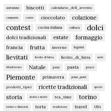
biscotti
autunno
calendario_dell_avvento
colazione
cioccolato
carne
campania
dolci
contest
cucina italiana
cultura
formaggio
estate
dolci tradizionali
frutta
francia
inverno
legumi
lievitati
lievito_di_birra
lievito di birra
mele
Natale
pasta
pane
pesce
Monferrato
Piemonte
primavera
primi_piatti
ricette tradizionali
prodotti_tipici
spezie
torino
storia
tea_time
storia e storie
torta
travel
USA
tradizione
torino e dintorni