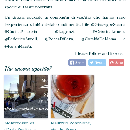
specie di
Fiesta
nostrana.
Un grazie speciale ai compagni di viaggio che hanno reso
l’esperienza #InMontefalco indimenticabile @GiuseppeSciara,
@CucinaPrecaria, @Lagonzi, @CristinaBonett,
@FedericoAureli, @RossaDiSera, @ComidaDeMama e
@FarahMesiti.
Please follow and like us:
Hai ancora appetito?
Monterosso Val
Maurizio Ponchione,
d’Arda Festival a
vini del Roero