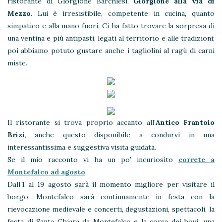
ristorante di Giorgione Barchiesi,
Giorgione alla via di
Mezzo
. Lui è irresistibile, competente in cucina, quanto
simpatico e alla mano fuori. Ci ha fatto trovare la sorpresa di
una ventina e più antipasti, legati al territorio e alle tradizioni;
poi abbiamo potuto gustare anche i tagliolini al ragù di carni
miste.
Il ristorante si trova proprio accanto all’
Antico Frantoio
Brizi
, anche questo disponibile a condurvi in una
interessantissima e suggestiva visita guidata.
Se il mio racconto vi ha un po’ incuriosito
correte a
Montefalco ad agosto
.
Dall’1 al 19 agosto sarà il momento migliore per visitare il
borgo: Montefalco sarà continuamente in festa con la
rievocazione medievale e concerti, degustazioni, spettacoli, la
festa di Santa Chiara da Montefalco e la corsa dei bovi: una