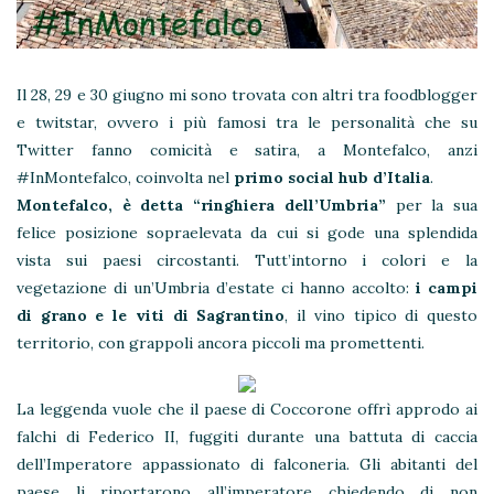
Il 28, 29 e 30 giugno mi sono trovata con altri tra foodblogger
e twitstar, ovvero i più famosi tra le personalità che su
Twitter fanno comicità e satira, a Montefalco, anzi
#InMontefalco, coinvolta nel
primo social hub d’Italia
.
Montefalco, è detta “ringhiera dell’Umbria”
per la sua
felice posizione sopraelevata da cui si gode una splendida
vista sui paesi circostanti. Tutt’intorno i colori e la
vegetazione di un’Umbria d’estate ci hanno accolto:
i campi
di grano e le viti di Sagrantino
, il vino tipico di questo
territorio, con grappoli ancora piccoli ma promettenti.
La leggenda vuole che il paese di Coccorone offrì approdo ai
falchi di Federico II, fuggiti durante una battuta di caccia
dell’Imperatore appassionato di falconeria. Gli abitanti del
paese li riportarono all’imperatore chiedendo di non