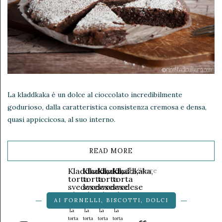
La kladdkaka è un dolce al cioccolato incredibilmente
godurioso, dalla caratteristica consistenza cremosa e densa,
quasi appiccicosa, al suo interno.
READ MORE
Share
Kladdkaka,
Kladdkaka,
Kladdkaka,
Kladdkaka,
torta
torta
torta
torta
svedese
svedese
svedese
svedese
al
al
al
al
AI FORNELLI
,
BISCOTTI
,
DOLCI
cioccolato
cioccolato
cioccolato
cioccolato
La
La
La
La
torta
torta
torta
torta