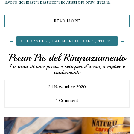
lavoro dei mastri pasticceri lievitisti più bravi d’Italia.
READ MORE
AI FORNELLI
,
DAL MONDO
,
DOLCI
,
TORTE
Pecan Pie del Ringraziamento
La torta di noci pecan e sciroppo d'acero, semplice e
tradizionale
24 Novembre 2020
1 Comment