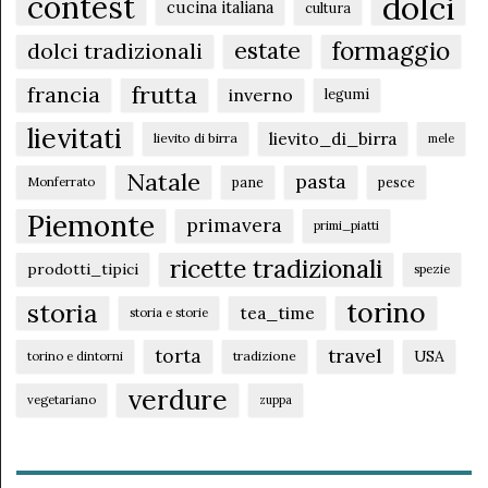
dolci
contest
cucina italiana
cultura
formaggio
estate
dolci tradizionali
frutta
francia
inverno
legumi
lievitati
lievito_di_birra
lievito di birra
mele
Natale
pasta
pane
pesce
Monferrato
Piemonte
primavera
primi_piatti
ricette tradizionali
prodotti_tipici
spezie
torino
storia
tea_time
storia e storie
torta
travel
USA
tradizione
torino e dintorni
verdure
vegetariano
zuppa