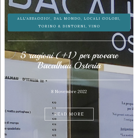
ALL'ASSAGGIO!
,
DAL MONDO
,
LOCALI GOLOSI
,
TORINO & DINTORNI
,
VINO
5 ragioni (+1) per provare
Bacalhau Osteria
8 Novembre 2022
READ MORE